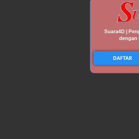
Suara4D | Pen
dengan
DAFTAR