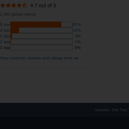
4.7 out of 5
1,482 global ratings
5 star
82%
4 star
14%
3 star
3%
2 star
1%
1 star
0%
How customer reviews and ratings work
Suara4d - Slot Toto