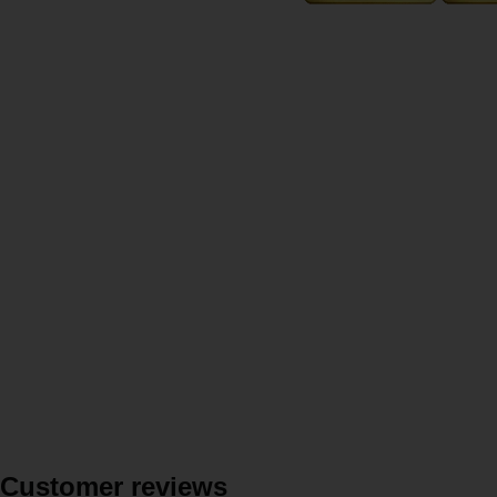
Customer reviews