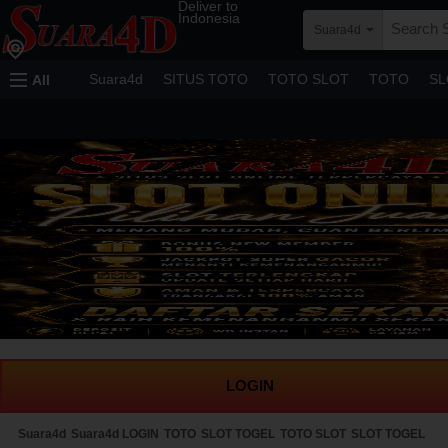
Deliver to
Indonesia
Suara4d
Suara4d
SITUS TOTO
TOTO SLOT
TOTO
SL
All
LOGIN
Suara4d
Suara4d LOGIN
TOTO
SLOT TOGEL
TOTO SLOT
SLOT TOGEL