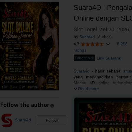
Suara4D | Pengal
Online dengan S
Slot Togel Mei 20, 2026
by
Suara4d
(Author)
4.7
8,258
ratings
Editors' pick
Link Suara4d
Suara4d
- hadir sebagai
situ
yang menghadirkan permain
Macau 4D online terlengk
berapapun dibayar 100%.
Read more
Follow the author
Suara4d
Follow